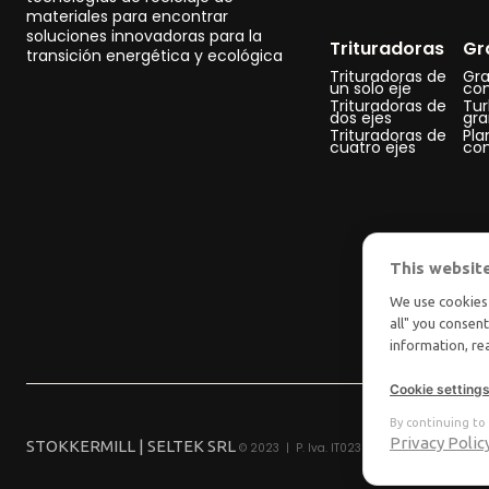
materiales para encontrar
soluciones innovadoras para la
Trituradoras
Gr
transición energética y ecológica
Trituradoras de
Gra
un solo eje
co
Trituradoras de
Tu
dos ejes
gra
Trituradoras de
Pla
cuatro ejes
co
This websit
We use cookies 
all" you consen
information, r
Cookie setting
By continuing to 
Privacy Polic
STOKKERMILL | SELTEK SRL
© 2023 | P. Iva. IT02360630301 |
|
Privacy
Ter