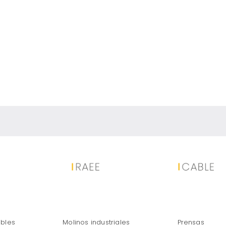
TRITURACIÓN BOLAS DE COBRE
Trituración bolas de cob
martillos de grandes
ables
Molinos industriales
Prensas