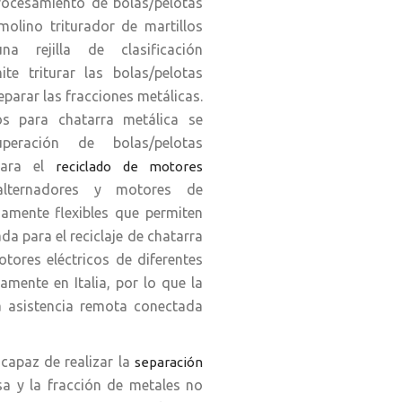
rocesamiento de bolas/pelotas
molino triturador de martillos
a rejilla de clasificación
te triturar las bolas/pelotas
separar las fracciones metálicas.
os para chatarra metálica se
uperación de bolas/pelotas
para el
reciclado de motores
alternadores y motores de
damente flexibles que permiten
da para el reciclaje de chatarra
otores eléctricos de diferentes
amente en Italia, por lo que la
a asistencia remota conectada
capaz de realizar la
separación
osa y la fracción de metales no