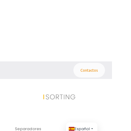
Contactos
re ("Meatball") con molinos de
 dimensiones procede de la
Separadores
Español