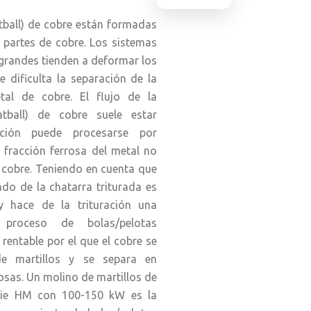
de arranque y alternadores de
tball) de cobre están formadas
 partes de cobre. Los sistemas
grandes tienden a deformar los
e dificulta la separación de la
tal de cobre. El flujo de la
tball) de cobre suele estar
cción puede procesarse por
 fracción ferrosa del metal no
l cobre. Teniendo en cuenta que
ado de la chatarra triturada es
 hace de la trituración una
 proceso de bolas/pelotas
rentable por el que el cobre se
de martillos y se separa en
rosas. Un molino de martillos de
rie HM con 100-150 kW es la