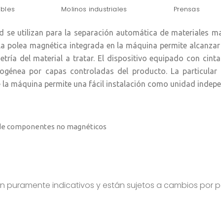
ables
Molinos industriales
Prensas
d se utilizan para la separación automática de materiales 
e la polea magnética integrada en la máquina permite alcanza
tría del material a tratar. El dispositivo equipado con ci
ogénea por capas controladas del producto. La particular e
de la máquina permite una fácil instalación como unidad indep
e de componentes no magnéticos
puramente indicativos y están sujetos a cambios por pa