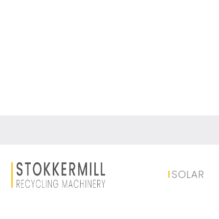
Equipos para Separación
Seleccionador magné
Seleccionador magnético de alta densidad p
granulados