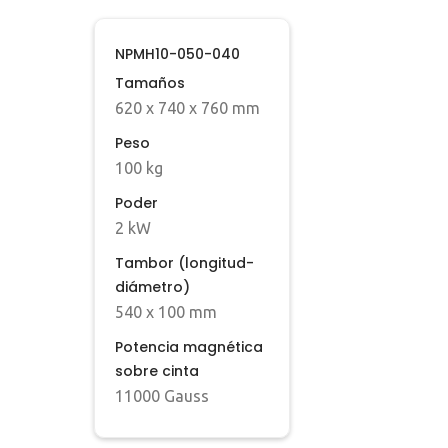
NPMH10-050-040
Tamaños
620 x 740 x 760 mm
Peso
100 kg
Poder
2 kW
Tambor (longitud-
diámetro)
540 x 100 mm
Potencia magnética
sobre cinta
11000 Gauss