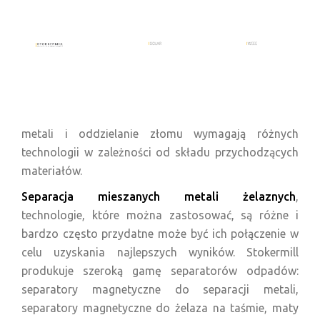
ROZWIĄZANIA DLA SEPARACJI
Separacja metali
, złom, separacja stali nierdzewnej,
stałe odpady miejskie, tworzywa sztuczne. Separacja
metali i oddzielanie złomu wymagają różnych
technologii w zależności od składu przychodzących
materiałów.
Separacja mieszanych metali żelaznych
,
technologie, które można zastosować, są różne i
bardzo często przydatne może być ich połączenie w
celu uzyskania najlepszych wyników. Stokermill
produkuje szeroką gamę separatorów odpadów:
separatory magnetyczne do separacji metali,
separatory magnetyczne do żelaza na taśmie, maty