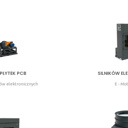
PŁYTEK PCB
SILNIKÓW E
łów elektronicznych
E - Mo