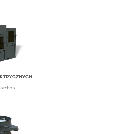
LEKTRYCZNYCH
torchop