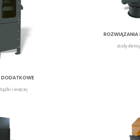
ROZWIĄZANIA 
stoły den
E DODATKOWE
tążki i więcej