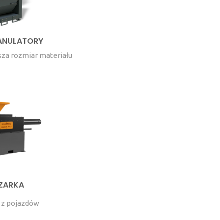
ANULATORY
sza rozmiar materiału
ZARKA
w z pojazdów