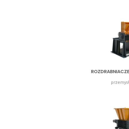
ROZDRABNIACZ
przemysł