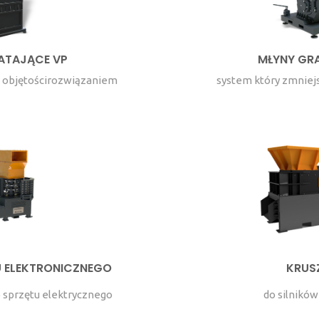
ATAJĄCE VP
MŁYNY GR
 objętościrozwiązaniem
system który zmniej
 ELEKTRONICZNEGO
KRUS
 sprzętu elektrycznego
do silnikó