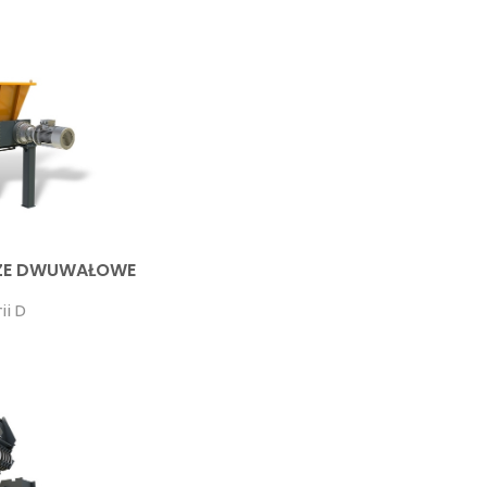
ZE DWUWAŁOWE
ii D