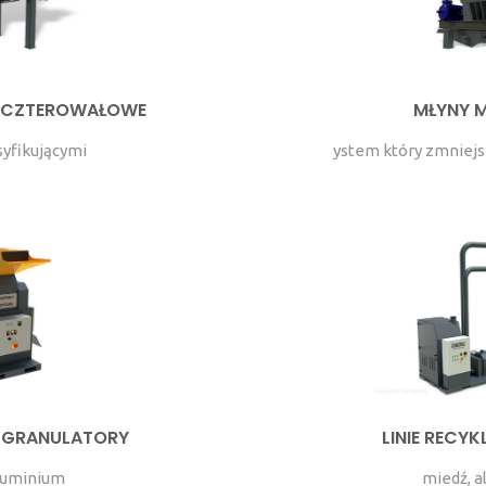
 CZTEROWAŁOWE
MŁYNY 
syfikującymi
ystem który zmniejs
GRANULATORY
LINIE RECYK
luminium
miedź, 