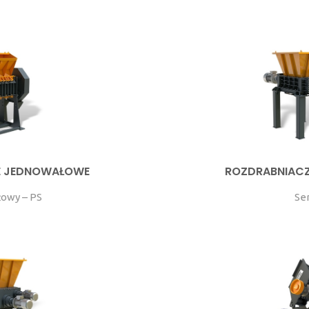
E JEDNOWAŁOWE
ROZDRABNIAC
owy – PS
Ser