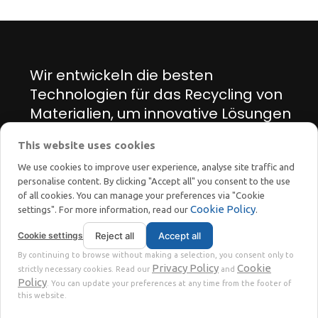
Wir entwickeln die besten
Technologien für das Recycling von
Materialien, um innovative Lösungen
für den Energie- und Umweltwandel
This website uses cookies
zu finden.
We use cookies to improve user experience, analyse site traffic and
personalise content. By clicking "Accept all" you consent to the use
of all cookies. You can manage your preferences via "Cookie
Cookie Policy
settings". For more information, read our
.
Cookie settings
Reject all
Accept all
STOKKERMILL | SELTEK SRL
By continuing to browse without making a selection, you consent only to
Privacy
Terms
© 2023 | P. Iva. IT02360630301 |
|
Privacy Policy
Cookie
strictly necessary cookies. Read our
and
Policy
. You can update your preferences at any time from the footer of
this website.