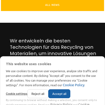
an Scheideanstalten ermöglicht.
Anlagen hingegen sind dafür ausgelegt, jeden Input
ALL NEWS
zu akzeptieren: ob mit oder ohne Rahmen, Glas-
Glas oder Glas-Folie, und auch bereits zerstörte
Module.
Wir entwickeln die besten
Technologien für das Recycling von
Materialien, um innovative Lösungen
für den Energie- und Umweltwandel
This website uses cookies
zu finden.
We use cookies to improve user experience, analyse site traffic and
personalise content. By clicking "Accept all" you consent to the use
of all cookies. You can manage your preferences via "Cookie
Cookie Policy
settings". For more information, read our
.
Cookie settings
Reject all
Accept all
STOKKERMILL | SELTEK SRL
By continuing to browse without making a selection, you consent only to
Privacy
Terms
© 2023 | P. Iva. IT02360630301 |
|
Privacy Policy
Cookie
strictly necessary cookies. Read our
and