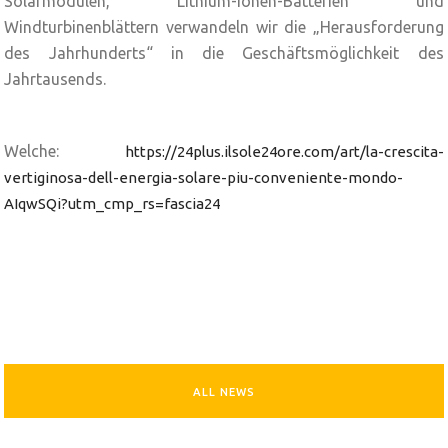
Solarmodulen, Lithium-Ionen-Batterien und
Windturbinenblättern verwandeln wir die „Herausforderung
des Jahrhunderts“ in die Geschäftsmöglichkeit des
Jahrtausends.
Welche:
https://24plus.ilsole24ore.com/art/la-crescita-
vertiginosa-dell-energia-solare-piu-conveniente-mondo-
AIqwSQi?utm_cmp_rs=fascia24
ALL NEWS