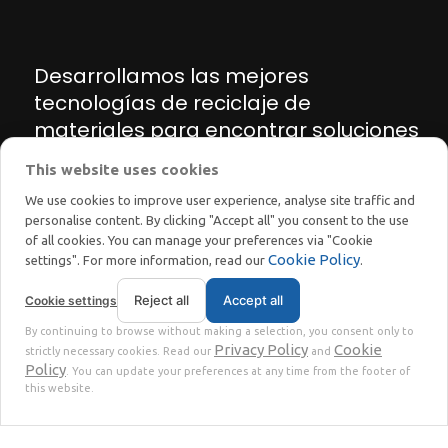
Desarrollamos las mejores
tecnologías de reciclaje de
materiales para encontrar soluciones
innovadoras para la transición
This website uses cookies
energética y ecológica
We use cookies to improve user experience, analyse site traffic and
personalise content. By clicking "Accept all" you consent to the use
of all cookies. You can manage your preferences via "Cookie
Cookie Policy
settings". For more information, read our
.
Reject all
Accept all
Cookie settings
STOKKERMILL | SELTEK SRL
By continuing to browse without making a selection, you consent only to
Privacy
Terms
© 2023 | P. Iva. IT02360630301 |
|
Privacy Policy
Cookie
strictly necessary cookies. Read our
and
Policy
. You can update your preferences at any time from the footer of
this website.