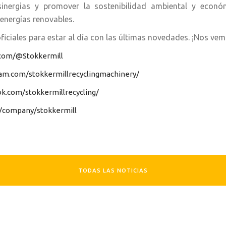
 sinergias y promover la sostenibilidad ambiental y econó
 energías renovables.
ficiales para estar al día con las últimas novedades. ¡Nos ve
.com/@Stokkermill
am.com/stokkermillrecyclingmachinery/
k.com/stokkermillrecycling/
om/company/stokkermill
TODAS LAS NOTICIAS