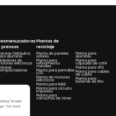
Desmenuzadoras
Plantas de
y prensas
reciclaje
rensas hidráulica
Planta de paneles
Planta para
ara aluminio
solares
aluminio
oledores de
Planta para
Planta para
otores eléctricos
refinamiento
cápsulas de café
metales
rensas
Planta para VFU
compactadoras
Planta para pantallas
Planta para cables
LCD
de cobre
Planta de motores
Planta para
eléctricos
baterías de litio
Planta para RAEE
Planta para circuito
impresos
Planta para
cartuchos de tóner
licking "Accept
ngs". For more