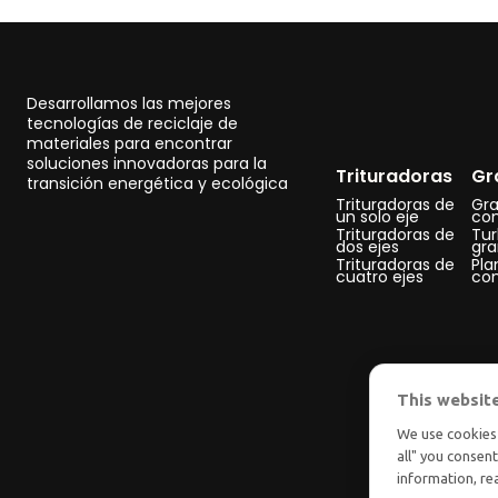
Desarrollamos las mejores
tecnologías de reciclaje de
materiales para encontrar
soluciones innovadoras para la
Trituradoras
Gr
transición energética y ecológica
Trituradoras de
Gra
un solo eje
co
Trituradoras de
Tu
dos ejes
gra
Trituradoras de
Pla
cuatro ejes
co
This websit
We use cookies 
all" you consen
information, r