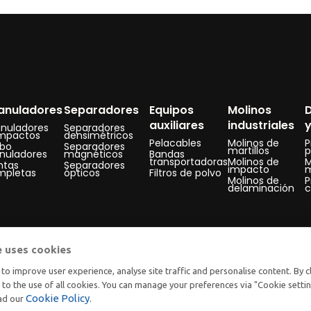
anuladores
Separadores
Equipos
Molinos
auxiliares
industriales
nuladores
Separadores
mpactos
densimétricos
Pelacables
Molinos de
P
rbo
Separadores
martillos
p
nuladores
magnéticos
Bandas
transportadoras
Molinos de
M
ntas
Separadores
impacto
m
mpletas
ópticos
Filtros de polvo
Molinos de
P
delaminación
e uses cookies
to improve user experience, analyse site traffic and personalise content. By c
t to the use of all cookies. You can manage your preferences via "Cookie setti
Cookie Policy
ead our
.