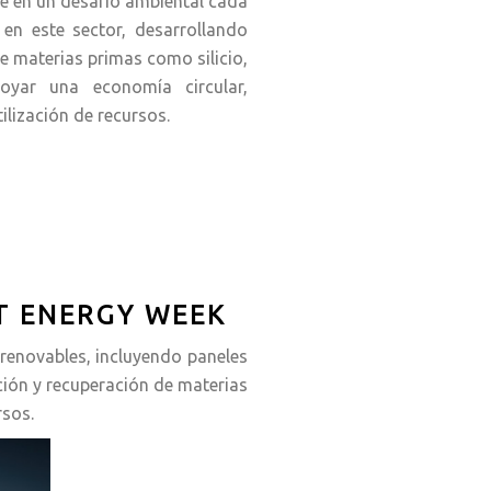
rte en un desafío ambiental cada
en este sector, desarrollando
e materias primas como silicio,
poyar una economía circular,
lización de recursos.
T ENERGY WEEK
 renovables, incluyendo paneles
ación y recuperación de materias
rsos.