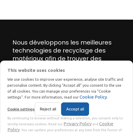
Nous développons les meilleures
technologies de recyclage des
matériaux afin de trouver des
solutions innovantes pour la
This website uses cookies
transition énergétique et écologique.
We use cookies to improve user experience, analyse site traffic and
personalise content. By clicking "Accept all" you consent to the use
of all cookies. You can manage your preferences via "Cookie
Cookie Policy
settings". For more information, read our
.
Reject all
Accept all
Cookie settings
STOKKERMILL | SELTEK SRL
By continuing to browse without making a selection, you consent only to
Privacy
Terms
© 2023 | P. Iva. IT02360630301 |
|
Privacy Policy
Cookie
strictly necessary cookies. Read our
and
Policy
. You can update your preferences at any time from the footer of