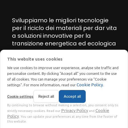
Sviluppiamo le migliori tecnologie
per il riciclo dei materiali per dar vita
a soluzioni innovative per la
transizione energetica ed ecologica
This website uses cookies
Manage cookie preferences
We use cookies to improve user experience, analyse site traffic and
personalise content. By clicking "Accept all" you consent to the use
of all cookies. You can manage your preferences via "Cookie
Cookie Policy
settings". For more information, read our
.
Reject all
Accept all
Cookie settings
STOKKERMILL | SELTEK SRL
By continuing to browse without making a selection, you consent only to
Privacy
Terms
© 2023 | P. Iva. IT02360630301 |
|
Privacy Policy
Cookie
strictly necessary cookies. Read our
and
Policy
. You can update your preferences at any time from the footer of
this website.