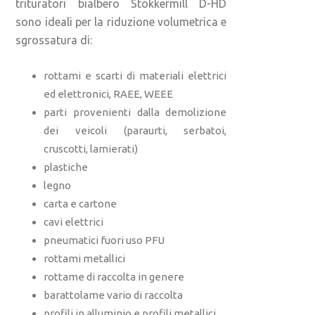
trituratori bialbero Stokkermill D-HD
sono ideali per la riduzione volumetrica e
sgrossatura di:
rottami e scarti di materiali elettrici
ed elettronici, RAEE, WEEE
parti provenienti dalla demolizione
dei veicoli (paraurti, serbatoi,
cruscotti, lamierati)
plastiche
legno
carta e cartone
cavi elettrici
pneumatici fuori uso PFU
rottami metallici
rottame di raccolta in genere
barattolame vario di raccolta
profili in alluminio e profili metallici