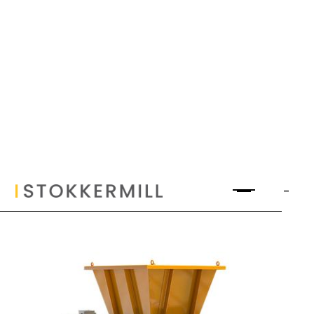
Trituratore Industriale Bialbero | D-
HD