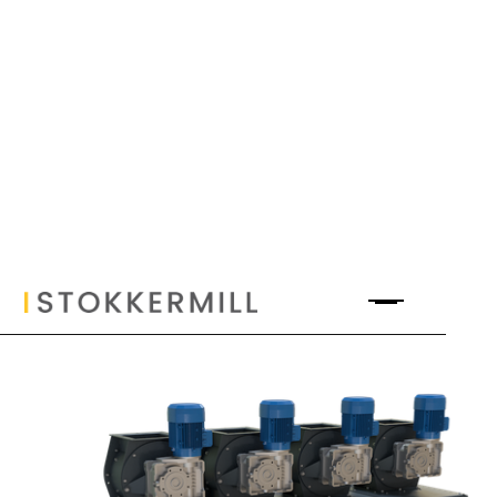
Separatore Densimetrico Metalli