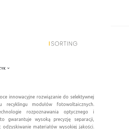
okkermill zostały zaprojektowane w celu
a frakcji szkła o wielkości od 2 mm do 8 mm.
hnologię rozpoznawania, urządzenia te
ścią pod względem precyzji, efektywności i
lnie nadają się do recyklingu szkła z paneli
ZYK
rzemysłowych.
oce innowacyjne rozwiązanie do selektywnej
u recyklingu modułów fotowoltaicznych.
echnologie rozpoznawania optycznego i
e to gwarantuje wysoką precyzję separacji,
c odzyskiwanie materiałów wysokiej jakości.