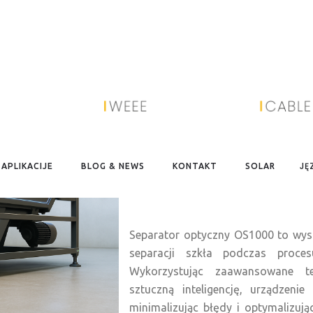
Poziome separatory optyczne St
zapewnienia dokładnego rozdzielani
Wyposażone w zaawansowaną tec
charakteryzują się wysoką wydajno
łatwości obsługi, dzięki czemu idea
JĘ
APLIKACIJE
BLOG & NEWS
KONTAKT
SOLAR
słonecznych i innych zastosowań p
Separator optyczny OS1000 to wys
separacji szkła podczas proces
Wykorzystując zaawansowane t
sztuczną inteligencję, urządzeni
minimalizując błędy i optymalizują