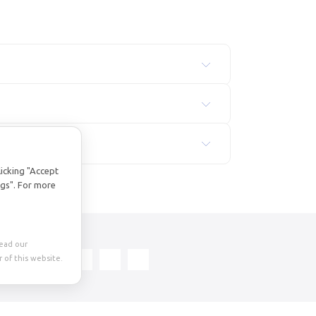
licking "Accept
ngs". For more
Read our
 of this website.