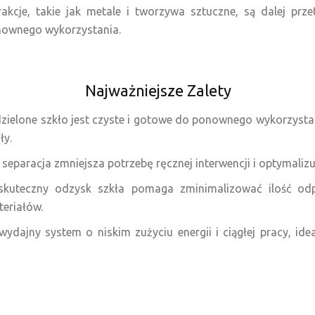
akcje, takie jak metale i tworzywa sztuczne, są dalej prze
nownego wykorzystania.
Najważniejsze Zalety
dzielone szkło jest czyste i gotowe do ponownego wykorzyst
ły.
eparacja zmniejsza potrzebę ręcznej interwencji i optymalizu
teczny odzysk szkła pomaga zminimalizować ilość odp
teriałów.
dajny system o niskim zużyciu energii i ciągłej pracy, i