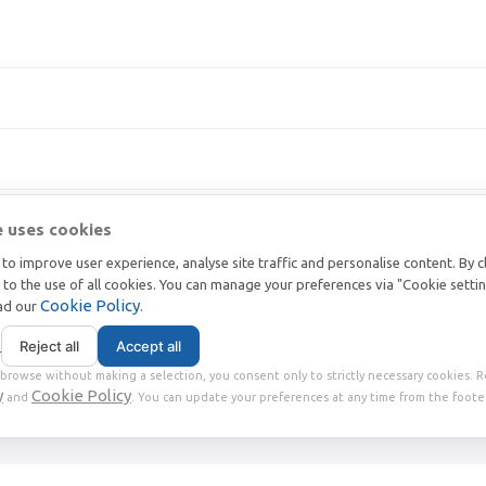
e uses cookies
to improve user experience, analyse site traffic and personalise content. By c
t to the use of all cookies. You can manage your preferences via "Cookie setti
Cookie Policy
ead our
.
s
Reject all
Accept all
browse without making a selection, you consent only to strictly necessary cookies. 
y
Cookie Policy
2018 | VAT番号 IT02360630301 | 社会資本 € 10.000,00 |
and
. You can update your preferences at any time from the footer
|
Privacy
Terms