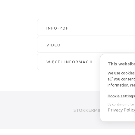
INFO-PDF
VIDEO
WIĘCEJ INFORMACJI...
This websit
We use cookies 
all" you consen
information, r
Cookie setting
By continuing to 
Privacy Polic
STOKKERMILL | SELTEK SRL
© 