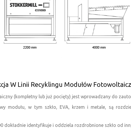
cja W Linii Recyklingu Modułów Fotowoltaic
taiczny (kompletny lub już pocięty) jest wprowadzany do za
stwy modułu, w tym szkło, EVA, krzem i metale, są rozdz
0 dokładnie identyfikuje i oddziela rozdrobnione szkło od in