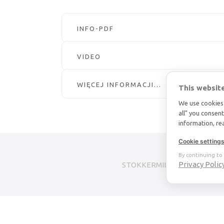
INFO-PDF
VIDEO
WIĘCEJ INFORMACJI...
This websit
We use cookies 
all" you consen
information, r
Cookie setting
By continuing to 
Privacy Polic
STOKKERMILL | SELTEK SRL
© 