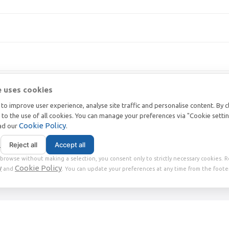
e uses cookies
to improve user experience, analyse site traffic and personalise content. By c
t to the use of all cookies. You can manage your preferences via "Cookie setti
Cookie Policy
ead our
.
s
Reject all
Accept all
browse without making a selection, you consent only to strictly necessary cookies. 
y
Cookie Policy
and
. You can update your preferences at any time from the footer
2018 | VAT番号 IT02360630301 | 社会資本 € 10.000,00 |
|
Privacy
Terms