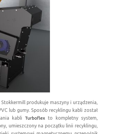
. Stokkermill produkuje maszyny i urządzenia,
PVC lub gumy. Sposób recyklingu kabli został
iania kabli
to kompletny system,
Turboflex
y, umieszczony na początku linii recyklingu,
Dzięki systemowi magnetycznemu przenośnik