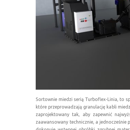
Sortownie miedzi serią Turboflex-Linia, to s
które przeprowadzają granulację kabli miedz
zaprojektowany tak, aby zapewnić najwyżs
zaawansowany technicznie, a jednocześnie p
dokonuje wstępnej obróbki zgrubnej mater