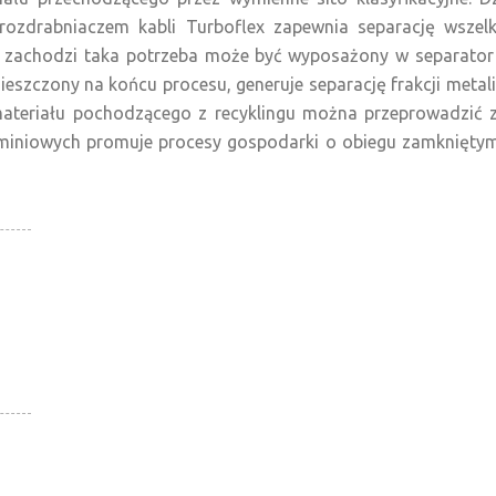
zdrabniaczem kabli Turboflex zapewnia separację wszelkic
 zachodzi taka potrzeba może być wyposażony w separator 
ieszczony na końcu procesu, generuje separację frakcji metalic
ję materiału pochodzącego z recyklingu można przeprowadzi
luminiowych promuje procesy gospodarki o obiegu zamkniętym
a