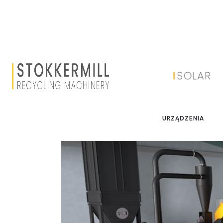
SORTOWNIE MIEDZI | 
Sortownie miedzi, kabli miedzianych i aluminium,
URZĄDZENIA