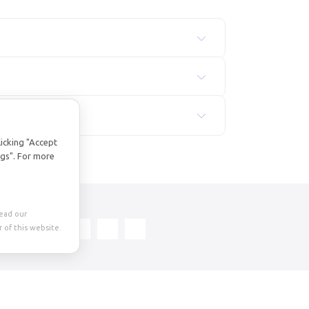
licking "Accept
ngs". For more
Read our
 of this website.