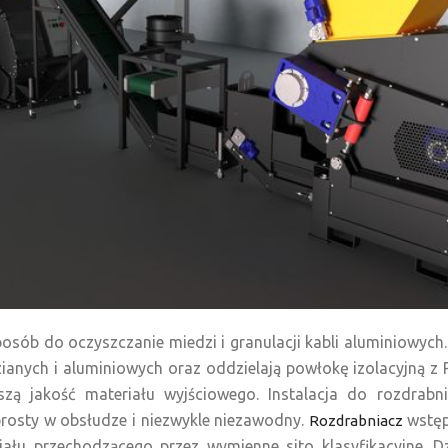
posób do oczyszczanie miedzi i granulacji kabli aluminiowych
ianych i aluminiowych oraz oddzielają powłokę izolacyjną z 
zą jakość materiału wyjściowego. Instalacja do rozdrabn
rosty w obsłudze i niezwykle niezawodny.
wstępn
Rozdrabniacz
iału przechodzącego przez wymienne sito klasyfikacyjne. 