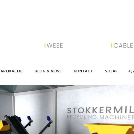
STOKKERMILL TURBOFLEX LINIA
 granulacja i separacja: miedzi z części izolacyjnej lub miedzi z 
JĘ
APLIKACIJE
BLOG & NEWS
KONTAKT
SOLAR