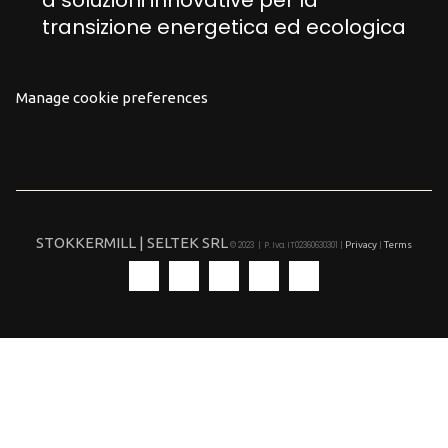
a soluzioni innovative per la
transizione energetica ed ecologica
Manage cookie preferences
STOKKERMILL | SELTEK SRL
Privacy
Terms
© 2023 | P. Iva. IT02360630301 |
|