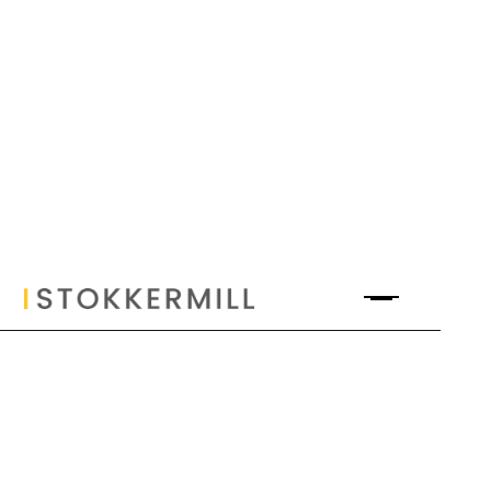
Mulino Delaminatore Secondario
Stokkermill XRS