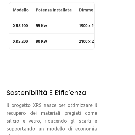
Modello
Potenza installata
Dimmensioni
Di
XRS 100
55 Kw
1900 x 1840 x 1540 mm
60
XRS 200
90 Kw
2100 x 2040 x 1740 mm
80
Sostenibilità E Efficienza
Il progetto XRS nasce per ottimizzare il
recupero dei materiali pregiati come
silicio e vetro, riducendo gli scarti e
supportando un modello di economia