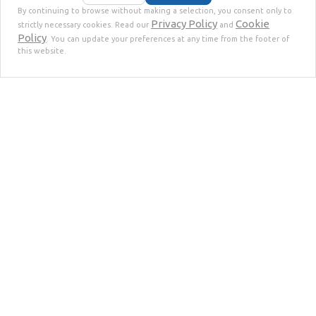
StokkermillRAEE
è la divisione di
By continuing to browse without making a selection, you consent only to
Privacy Policy
Cookie
strictly necessary cookies. Read our
and
Stokkermill Recycling Machinery
Policy
. You can update your preferences at any time from the footer of
specializzata nella progettazione e
this website.
realizzazione di
impianti
per il
riciclo
e
raffinazione
dei
RAEE
(Rifiuti di
Apparecchiature Elettriche ed
Elettroniche) e nel riciclo dei cavi
elettrici in rame e alluminio.
L’obiettivo è fornire soluzioni
sostenibili, efficienti e automatizzate
per la gestione dei rifiuti elettronici,
garantendo il massimo recupero dei
metalli e dei materiali riciclabili.
Continua...