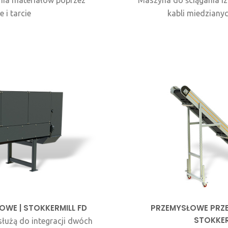
nia materiałów poprzez
Maszyna do ściągania iz
 i tarcie
kabli miedziany
WE | STOKKERMILL FD
PRZEMYSŁOWE PRZE
STOKKER
łużą do integracji dwóch