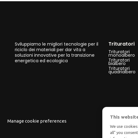
Trituratori
Sviluppiamo le migliori tecnologie per il
riciclo dei materiali per dar vita a
Trituratori
soluzioni innovative per la transizione
monoalbero
Trituratori
energetica ed ecologica
bialbero
Trituratori
quadrialbero
This websit
Manage cookie preferences
We use cookies 
all" you consen