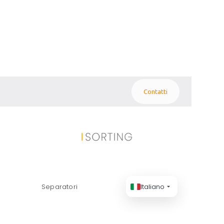
Contatti
R), MEATBALL,
Separatori
Italiano
VI AUTO