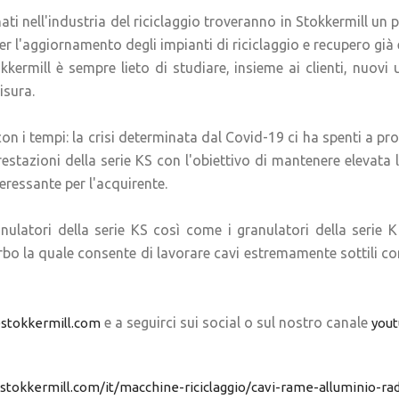
i nell'industria del riciclaggio troveranno in Stokkermill un p
r l'aggiornamento degli impianti di riciclaggio e recupero già e
kkermill è sempre lieto di studiare, insieme ai clienti, nuovi 
isura.
n i tempi: la crisi determinata dal Covid-19 ci ha spenti a pro
estazioni della serie KS con l'obiettivo di mantenere elevata
ressante per l'acquirente.
nulatori della serie KS così come i granulatori della serie K
rbo la quale consente di lavorare cavi estremamente sottili come
e a seguirci sui social o sul nostro canale
stokkermill.com
you
stokkermill.com/it/macchine-riciclaggio/cavi-rame-alluminio-rad