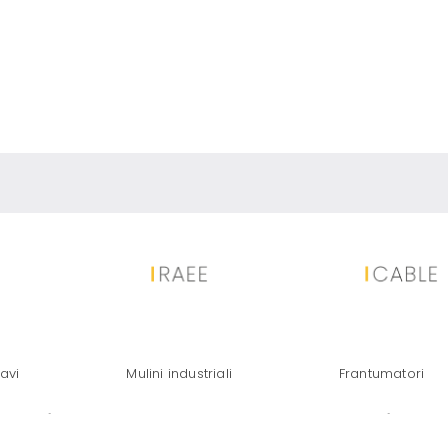
ALLI PREZIOSI : WEEE, FLUFF(AS
avi
Mulini industriali
Frantumatori
AME, SCHEDA ELETTRONICHE, CA