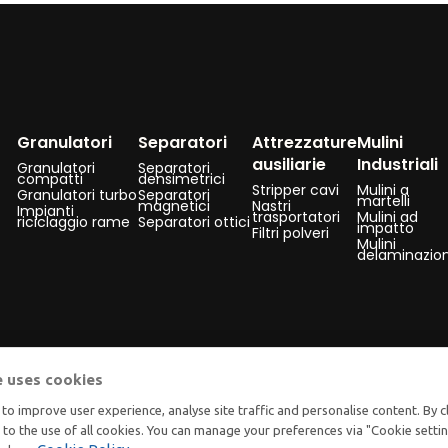
Granulatori
Separatori
Attrezzature
Mulini
ausiliarie
Industriali
Granulatori
Separatori
compatti
densimetrici
Stripper cavi
Mulini a
Granulatori turbo
Separatori
martelli
magnetici
Nastri
Impianti
trasportatori
Mulini ad
riciclaggio rame
Separatori ottici
impatto
Filtri polveri
Mulini
delaminazio
e uses cookies
to improve user experience, analyse site traffic and personalise content. By c
t to the use of all cookies. You can manage your preferences via "Cookie setti