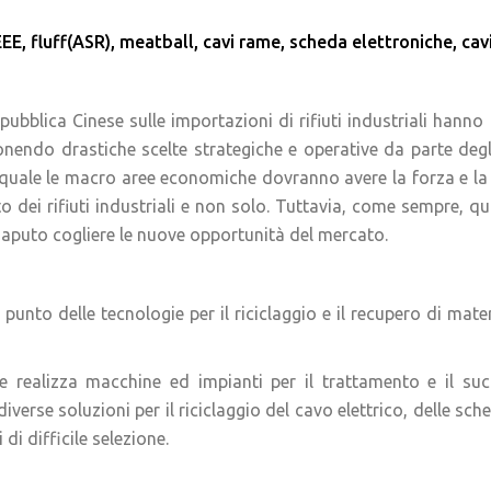
EE, fluff(ASR), meatball, cavi rame, scheda elettroniche, cav
pubblica Cinese sulle importazioni di rifiuti industriali hanno
nendo drastiche scelte strategiche e operative da parte deg
quale le macro aree economiche dovranno avere la forza e la ca
nto dei rifiuti industriali e non solo. Tuttavia, come sempre, q
saputo cogliere le nuove opportunità del mercato.
unto delle tecnologie per il riciclaggio e il recupero di materi
e realizza macchine ed impianti per il trattamento e il suc
iverse soluzioni per il riciclaggio del cavo elettrico, delle sch
 di difficile selezione.