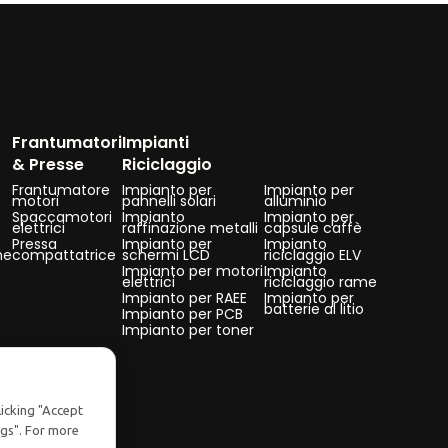
Frantumatori
Impianti
& Presse
Riciclaggio
Frantumatore
Impianto per
Impianto per
motori
pannelli solari
alluminio
Spaccamotori
Impianto
Impianto per
elettrici
raffinazione metalli
capsule caffè
Pressa
Impianto per
Impianto
ne
compattatrice
schermi LCD
riciclaggio ELV
Impianto per motori
Impianto
elettrici
riciclaggio rame
Impianto per RAEE
Impianto per
batterie al litio
Impianto per PCB
Impianto per toner
licking "Accept
ngs". For more