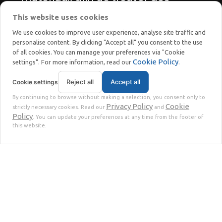
solutions innovantes pour la
This website uses cookies
transition énergétique et écologique.
We use cookies to improve user experience, analyse site traffic and
personalise content. By clicking "Accept all" you consent to the use
of all cookies. You can manage your preferences via "Cookie
Cookie Policy
settings". For more information, read our
.
Reject all
Accept all
Cookie settings
STOKKERMILL | SELTEK SRL
By continuing to browse without making a selection, you consent only to
Privacy
Terms
© 2023 | P. Iva. IT02360630301 |
|
Privacy Policy
Cookie
strictly necessary cookies. Read our
and
Policy
. You can update your preferences at any time from the footer of
this website.