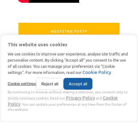
WSZYSTKIE POSTY
This website uses cookies
We use cookies to improve user experience, analyse site traffic and
personalise content. By clicking "Accept all" you consent to the use
of all cookies. You can manage your preferences via "Cookie
Cookie Policy
settings". For more information, read our
.
STOKKERMILL | SELTEK SRL
Cookie settings
Reject all
Accept all
© 2018 | VAT番号 IT02360630301 | 社会資本 € 10.000,00 |
By continuing to browse without making a selection, you consent only to
Privacy
Terms
|
Privacy Policy
Cookie
strictly necessary cookies. Read our
and
Policy
. You can update your preferences at any time from the footer of
this website.