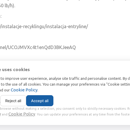
 lb/h).
:
instalacje-recyklingu/instalacja-entryline/
hannel/UCOJMVXc4t1enQdD3BKJeeAQ
e uses cookies
WSZYSTKIE POSTY
to improve user experience, analyse site traffic and personalise content. By c
t to the use of all cookies. You can manage your preferences via "Cookie setti
Cookie Policy
ead our
.
s
Reject all
Accept all
browse without making a selection, you consent only to strictly necessary cookies. 
y
Cookie Policy
2018 | VAT番号 IT02360630301 | 社会資本 € 10.000,00 |
and
. You can update your preferences at any time from the footer
|
Privacy
Terms