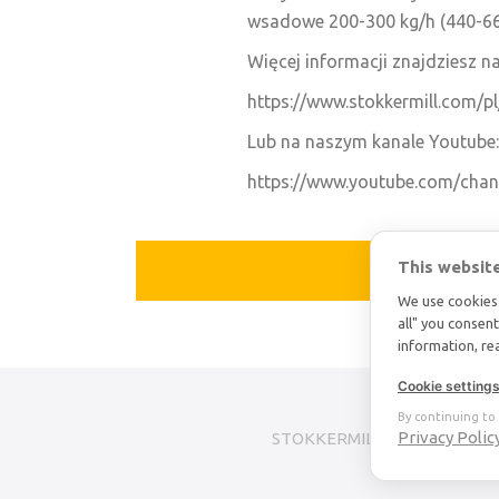
wsadowe 200-300 kg/h (440-660
Więcej informacji znajdziesz na
https://www.stokkermill.com/pl/
Lub na naszym kanale Youtube:
https://www.youtube.com/c
This websit
We use cookies 
all" you consen
information, r
Cookie setting
By continuing to 
Privacy Polic
STOKKERMILL | SELTEK SRL
© 