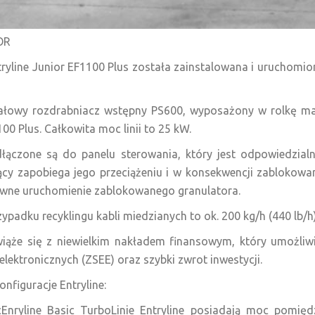
OR
tryline Junior EF1100 Plus została zainstalowana i uruchomio
owałowy rozdrabniacz wstępny PS600, wyposażony w rolkę m
0 Plus. Całkowita moc linii to 25 kW.
dłączone są do panelu sterowania, który jest odpowiedzialn
cy zapobiega jego przeciążeniu i w konsekwencji zablokowa
wne uruchomienie zablokowanego granulatora.
ypadku recyklingu kabli miedzianych to ok. 200 kg/h (440 lb/h)
i wiąże się z niewielkim nakładem finansowym, który umożli
elektronicznych (ZSEE) oraz szybki zwrot inwestycji.
onfiguracje Entryline:
sicEnryline Basic TurboLinie Entryline posiadają moc pomi