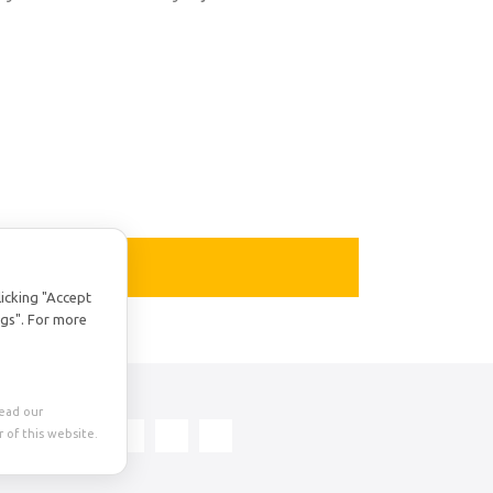
licking "Accept
ngs". For more
Read our
 of this website.