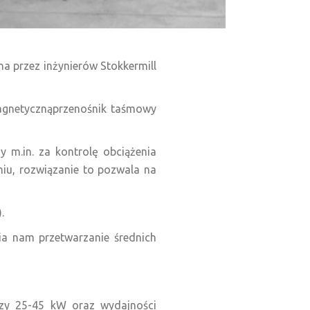
na przez inżynierów Stokkermill
agnetycznąprzenośnik taśmowy
y m.in. za kontrolę obciążenia
niu, rozwiązanie to pozwala na
.
wia nam przetwarzanie średnich
ędzy 25-45 kW oraz wydajności