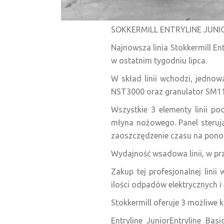
SOKKERMILL ENTRYLINE JUNI
Najnowsza linia Stokkermill En
w ostatnim tygodniu lipca.
W skład linii wchodzi, jedn
NST3000 oraz granulator SM110
Wszystkie 3 elementy linii po
młyna nożowego. Panel sterują
zaoszczędzenie czasu na pono
Wydajność wsadowa linii, w prz
Zakup tej profesjonalnej lini
ilości odpadów elektrycznych i 
Stokkermill oferuje 3 możliwe k
Entryline JuniorEntryline Ba