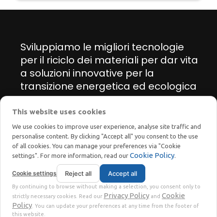
Sviluppiamo le migliori tecnologie
per il riciclo dei materiali per dar vita
a soluzioni innovative per la
transizione energetica ed ecologica
This website uses cookies
Manage cookie preferences
We use cookies to improve user experience, analyse site traffic and
personalise content. By clicking "Accept all" you consent to the use
of all cookies. You can manage your preferences via "Cookie
Cookie Policy
settings". For more information, read our
.
Cookie settings
Reject all
Accept all
STOKKERMILL | SELTEK SRL
By continuing to browse without making a selection, you consent only to
Privacy
Terms
© 2023 | P. Iva. IT02360630301 |
|
Privacy Policy
Cookie
strictly necessary cookies. Read our
and
Policy
. You can update your preferences at any time from the footer of
this website.