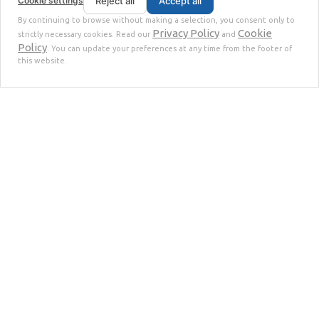
Cookie settings
Reject all
Accept all
By continuing to browse without making a selection, you consent only to
Privacy Policy
Cookie
strictly necessary cookies. Read our
and
Policy
. You can update your preferences at any time from the footer of
this website.
95% Pure Silicon
Der Prozess
Das Photovoltaikmodul wird vollständig im HMS-
Primärdelaminator verarbeitet, der in verschiedenen
Leistungs- und Kapazitätskonfigurationen erhältlich ist. In
dieser Phase wird das Material zerkleinert und der
Aluminiumrahmen automatisch entfernt, wodurch eine
metallische Fraktion entsteht, die als Abfallprodukt gilt und
für die Wiederverwendung in Stahlherstellungsprozessen