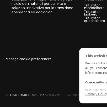
riciclo dei materiali per dar vita a
Trituratori
soluzioni innovative per la transizione
monoalbero
Trituratori
energetica ed ecologica
bialbero
Trituratori
quadrialbero
This websit
Manage cookie preferences
We use cookies 
all" you consen
information, r
Cookie setting
By continuing to 
Privacy Polic
STOKKERMILL | SELTEK SRL
© 2023 | P. Iva. IT02360630301 |
|
Privacy
Ter