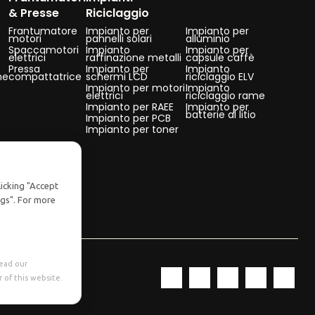
& Presse
Riciclaggio
Frantumatore
Impianto per
Impianto per
motori
pannelli solari
alluminio
Spaccamotori
Impianto
Impianto per
elettrici
raffinazione metalli
capsule caffè
Pressa
Impianto per
Impianto
ne
compattatrice
schermi LCD
riciclaggio ELV
Impianto per motori
Impianto
elettrici
riciclaggio rame
Impianto per RAEE
Impianto per
batterie al litio
Impianto per PCB
Impianto per toner
licking "Accept
ngs". For more
Read our
 of this website.