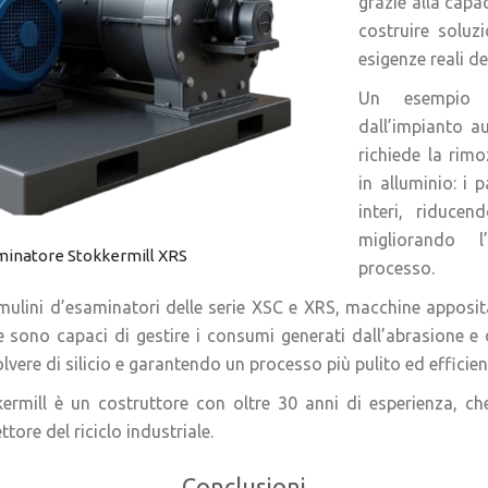
grazie alla capa
costruire soluzi
esigenze reali del
Un esempio c
dall’impianto a
richiede la rimo
in alluminio: i 
interi, riduce
migliorando l
minatore Stokkermill XRS
processo.
mulini d’esaminatori delle serie XSC e XRS, macchine apposita
nee sono capaci di gestire i consumi generati dall’abrasione e
vere di silicio e garantendo un processo più pulito ed efficien
rmill è un costruttore con oltre 30 anni di esperienza, ch
ttore del riciclo industriale.
Conclusioni