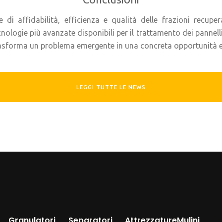
i affidabilità, efficienza e qualità delle frazioni recupera
logie più avanzate disponibili per il trattamento dei pannelli 
 trasforma un problema emergente in una concreta opportunità
LEGGI TUTTE LE NEWS
Granulatori
Separatori
Attrezzature
Mulini