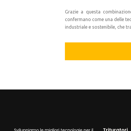
Grazie a questa combinazione d
confermano come una delle tecno
industriale e sostenibile, che
Trituratori
Sviluppiamo le migliori tecnologie per il