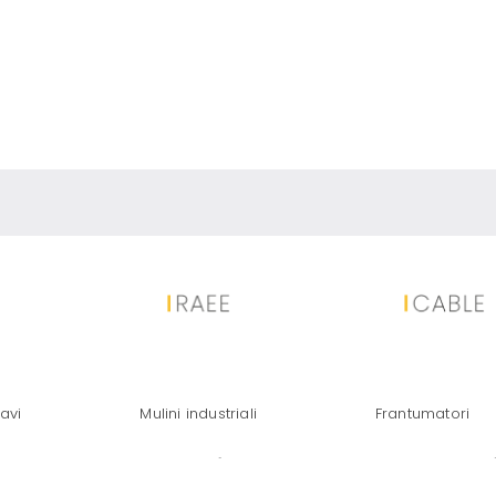
NNELLI SOLARI: LA TECNOLOGIA 
avi
Mulini industriali
Frantumatori
UPERO RAPIDO, EFFICIENTE E DI 