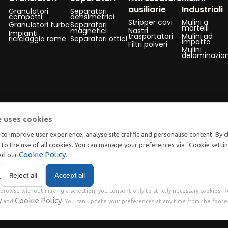
ausiliarie
Industriali
Granulatori
Separatori
compatti
densimetrici
Stripper cavi
Mulini a
Granulatori turbo
Separatori
martelli
magnetici
Nastri
Impianti
trasportatori
Mulini ad
riciclaggio rame
Separatori ottici
impatto
Filtri polveri
Mulini
delaminazio
e uses cookies
to improve user experience, analyse site traffic and personalise content. By c
t to the use of all cookies. You can manage your preferences via "Cookie setti
Cookie Policy
ead our
.
Reject all
Accept all
s
browse without making a selection, you consent only to strictly necessary cookies. 
y
Cookie Policy
and
. You can update your preferences at any time from the footer
ms