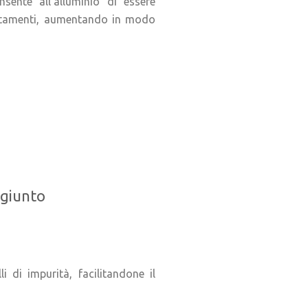
nsente all’alluminio di essere
rattamenti, aumentando in modo
ggiunto
i di impurità, facilitandone il