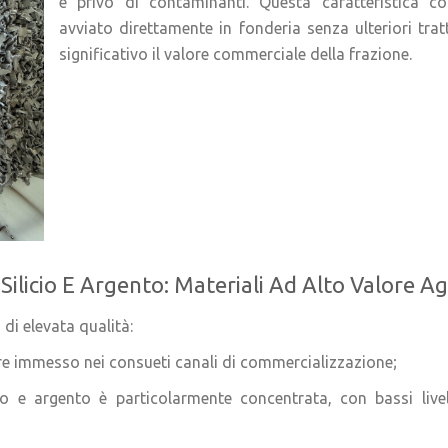
e privo di contaminanti. Questa caratteristica co
avviato direttamente in fonderia senza ulteriori t
significativo il valore commerciale della frazione.
 Silicio E Argento: Materiali Ad Alto Valore A
 di elevata qualità:
sere immesso nei consueti canali di commercializzazione;
io e argento è particolarmente concentrata, con bassi livell