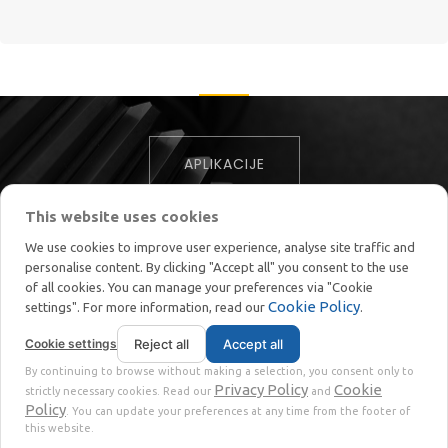
APLIKACIJE
This website uses cookies
We use cookies to improve user experience, analyse site traffic and
personalise content. By clicking "Accept all" you consent to the use
of all cookies. You can manage your preferences via "Cookie
Cookie Policy
settings". For more information, read our
.
STOKKERMILL | SELTEK SRL
Cookie settings
Reject all
Accept all
© 2018 | VAT番号 IT02360630301 | 社会資本 € 10.000,00 |
By continuing to browse without making a selection, you consent only to
Privacy
Terms
|
Privacy Policy
Cookie
strictly necessary cookies. Read our
and
Policy
. You can update your preferences at any time from the footer of
this website.