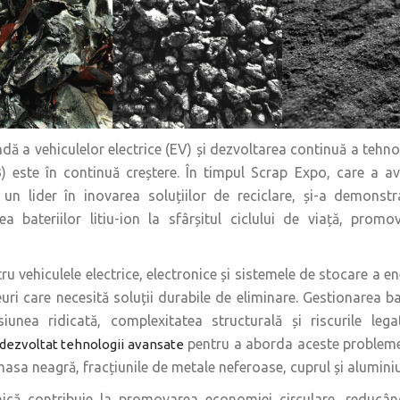
ă a vehiculelor electrice (EV) și dezvoltarea continuă a tehnol
IB) este în continuă creștere. În timpul Scrap Expo, care a av
 un lider în inovarea soluțiilor de reciclare, și-a demons
ea bateriilor litiu-ion la sfârșitul ciclului de viață, prom
ntru vehiculele electrice, electronice și sistemele de stocare a 
ri care necesită soluții durabile de eliminare. Gestionarea ba
siunea ridicată, complexitatea structurală și riscurile leg
pentru a aborda aceste probleme
 dezvoltat tehnologii avansate
asa neagră, fracțiunile de metale neferoase, cuprul și aluminiu
ică contribuie la promovarea economiei circulare, reducân