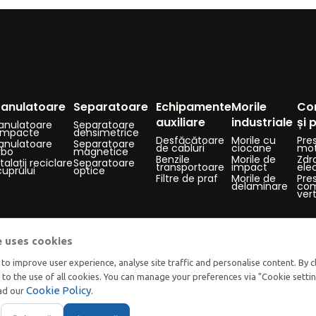
anulatoare
Separatoare
Echipamente
Morile
Co
auxiliare
industriale
și 
anulatoare
Separatoare
mpacte
densimetrice
Desfăcătoare
Morile cu
Pre
anulatoare
Separatoare
de cabluri
ciocane
mot
rbo
magnetice
Benzile
Morile de
Zdr
talații reciclare
Separatoare
transportoare
impact
elec
cuprului
optice
Filtre de praf
Morile de
Pre
delaminare
com
ver
e uses cookies
to improve user experience, analyse site traffic and personalise content. By c
t to the use of all cookies. You can manage your preferences via "Cookie setti
Cookie Policy
ead our
.