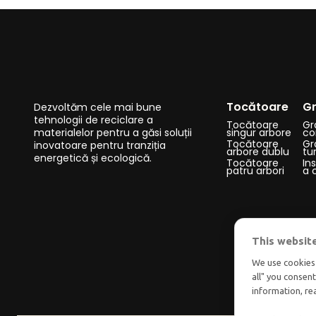
Tocătoare
Gr
Dezvoltăm cele mai bune
tehnologii de reciclare a
Tocătoare
Gr
materialelor pentru a găsi soluții
singur arbore
co
Tocătoare
Gr
inovatoare pentru tranziția
arbore dublu
tu
energetică și ecologică.
Tocătoare
Ins
patru arbori
a 
This websit
We use cookies 
all" you consen
information, r