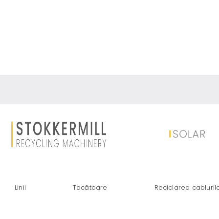
BATERII CU LIT
Linii
Tocătoare
Reciclarea cabluril
DE ELIMINARE