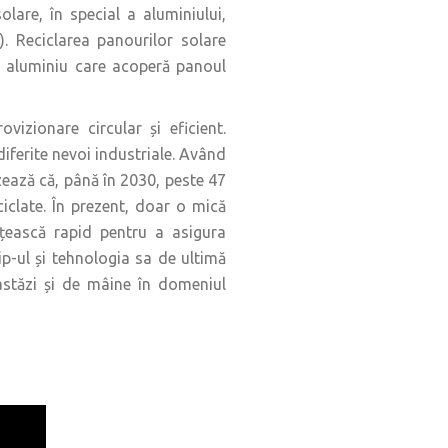
are, în special a aluminiului,
il). Reciclarea panourilor solare
e aluminiu care acoperă panoul
vizionare circular și eficient.
diferite nevoi industriale. Având
zează că, până în 2030, peste 47
ciclate. În prezent, doar o mică
ățească rapid pentru a asigura
hip-ul și tehnologia sa de ultimă
astăzi și de mâine în domeniul