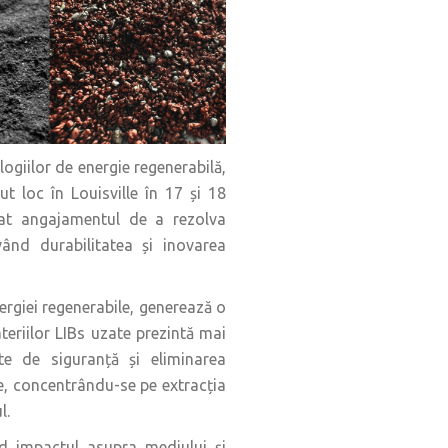
ogiilor de energie regenerabilă,
ut loc în Louisville în 17 și 18
trat angajamentul de a rezolva
ovând durabilitatea și inovarea
energiei regenerabile, generează o
teriilor LIBs uzate prezintă mai
ate de siguranță și eliminarea
, concentrându-se pe extracția
l.
d impactul asupra mediului și