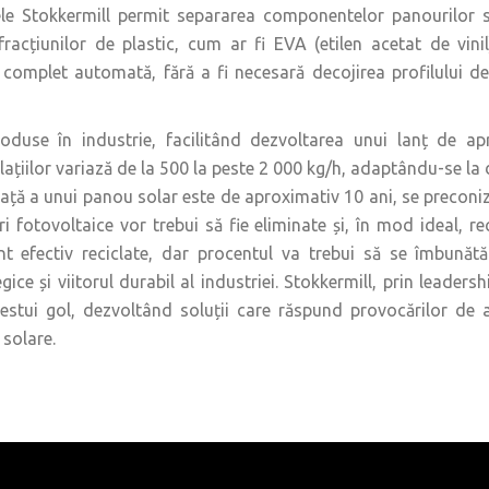
le Stokkermill permit separarea componentelor panourilor sol
 a fracțiunilor de plastic, cum ar fi EVA (etilen acetat de vin
 complet automată, fără a fi necesară decojirea profilului d
oduse în industrie, facilitând dezvoltarea unui lanț de apro
alațiilor variază de la 500 la peste 2 000 kg/h, adaptându-se la 
ață a unui panou solar este de aproximativ 10 ani, se preconi
fotovoltaice vor trebui să fie eliminate și, în mod ideal, re
nt efectiv reciclate, dar procentul va trebui să se îmbunăt
ice și viitorul durabil al industriei. Stokkermill, prin leaders
cestui gol, dezvoltând soluții care răspund provocărilor de 
 solare.