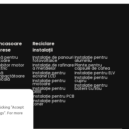
ncasoare
Reciclare
prese
instalații
să pentru
Instalație de panouri
Instalație pentru
oare
fotovoltaice
aluminiu
obitor motor
Instalație de rafinare
Plante pentru
tric
a metalelor
capsule de cafea
să
Instalație pentru
Instalație pentru ELV
pactătoare
ecrane LCD
Instalație pentru
ticală
Instalație pentru
cupru
motoare
Instalație pentru
Instalație pentru
baterii cu litiu
DEEE
Instalație pentru PCB
Instalație pentru
toner
licking "Accept
ngs". For more