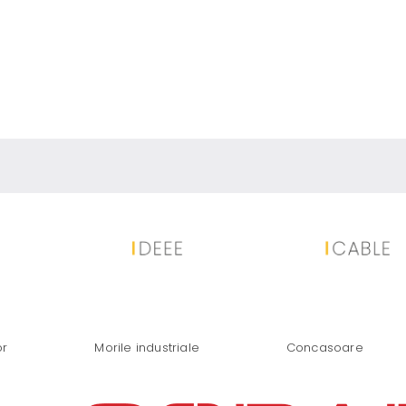
IU ȘI PANOURI FOTOVOLTAICE: SO
or
Morile industriale
Concasoare
 LA SCRAP EXPO 2024 ÎN LOUISVI