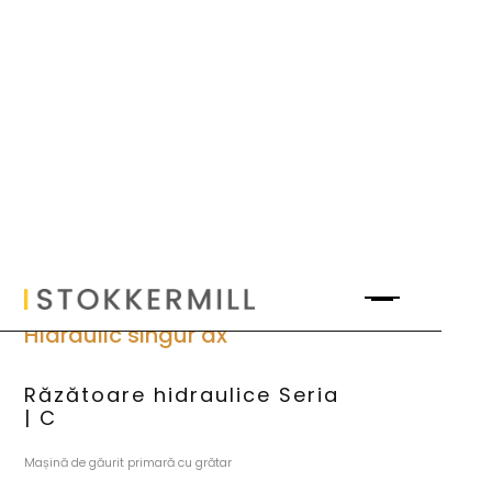
Hidraulic singur ax
Răzătoare hidraulice Seria
| C
Mașină de găurit primară cu grătar