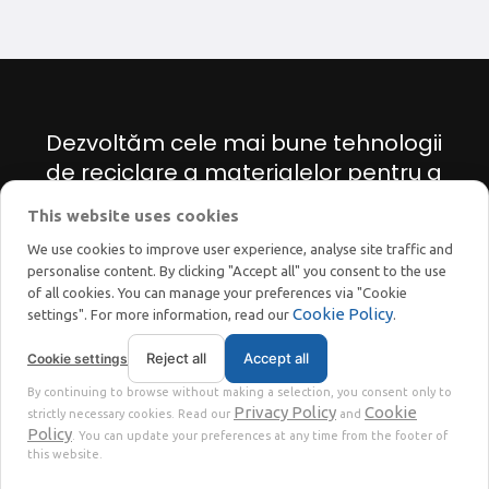
Dezvoltăm cele mai bune tehnologii
de reciclare a materialelor pentru a
găsi soluții inovatoare pentru
This website uses cookies
tranziția energetică și ecologică.
We use cookies to improve user experience, analyse site traffic and
personalise content. By clicking "Accept all" you consent to the use
of all cookies. You can manage your preferences via "Cookie
Cookie Policy
settings". For more information, read our
.
Reject all
Accept all
Cookie settings
STOKKERMILL | SELTEK SRL
By continuing to browse without making a selection, you consent only to
Privacy
Terms
© 2023 | P. Iva. IT02360630301 |
|
Privacy Policy
Cookie
strictly necessary cookies. Read our
and
Policy
. You can update your preferences at any time from the footer of
this website.