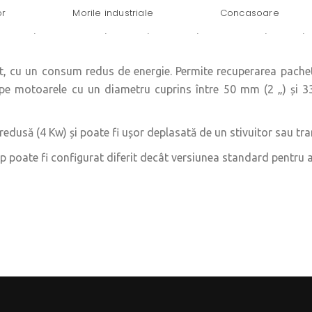
or
Morile industriale
Concasoare
torChop este un echipament proiectat pentru a recupera cupru
cu un consum redus de energie. Permite recuperarea pachetulu
 pe motoarele cu un diametru cuprins între 50 mm (2 „) și 3
dusă (4 Kw) și poate fi ușor deplasată de un stivuitor sau tra
p poate fi configurat diferit decât versiunea standard pentru a