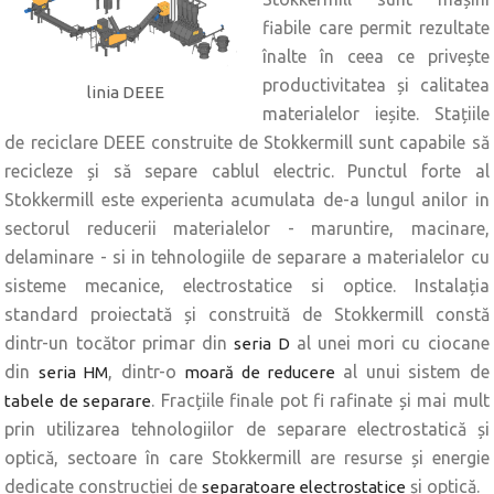
fiabile care permit rezultate
înalte în ceea ce privește
productivitatea și calitatea
linia DEEE
materialelor ieșite. Stațiile
de reciclare DEEE construite de Stokkermill sunt capabile să
recicleze și să separe cablul electric. Punctul forte al
Stokkermill este experienta acumulata de-a lungul anilor in
sectorul reducerii materialelor - maruntire, macinare,
delaminare - si in tehnologiile de separare a materialelor cu
sisteme mecanice, electrostatice si optice. Instalația
standard proiectată și construită de Stokkermill constă
dintr-un tocător primar din
al unei mori cu ciocane
seria D
din
, dintr-o
al unui sistem de
seria HM
moară de reducere
. Fracțiile finale pot fi rafinate și mai mult
tabele de separare
prin utilizarea tehnologiilor de separare electrostatică și
optică, sectoare în care Stokkermill are resurse și energie
dedicate construcției de
și optică.
separatoare electrostatice