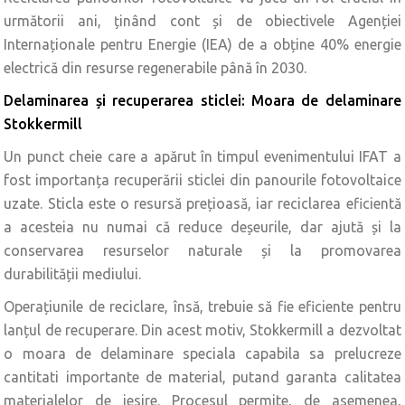
următorii ani, ținând cont și de obiectivele Agenției
Internaționale pentru Energie (IEA) de a obține 40% energie
electrică din resurse regenerabile până în 2030.
Delaminarea și recuperarea sticlei: Moara de delaminare
Stokkermill
Un punct cheie care a apărut în timpul evenimentului IFAT a
fost importanța recuperării sticlei din panourile fotovoltaice
uzate. Sticla este o resursă prețioasă, iar reciclarea eficientă
a acesteia nu numai că reduce deșeurile, dar ajută și la
conservarea resurselor naturale și la promovarea
durabilității mediului.
Operațiunile de reciclare, însă, trebuie să fie eficiente pentru
lanțul de recuperare. Din acest motiv, Stokkermill a dezvoltat
o moara de delaminare speciala capabila sa prelucreze
cantitati importante de material, putand garanta calitatea
materialelor de iesire. Procesul permite, de asemenea,