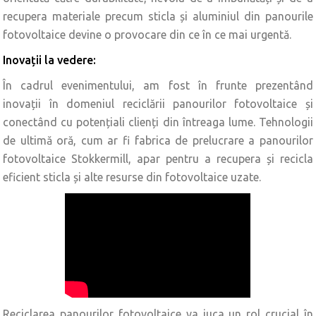
recupera materiale precum sticla și aluminiul din panourile
fotovoltaice devine o provocare din ce în ce mai urgentă.
Inovații la vedere:
În cadrul evenimentului, am fost în frunte prezentând
inovații în domeniul reciclării panourilor fotovoltaice și
conectând cu potențiali clienți din întreaga lume. Tehnologii
de ultimă oră, cum ar fi fabrica de prelucrare a panourilor
fotovoltaice Stokkermill, apar pentru a recupera și recicla
eficient sticla și alte resurse din fotovoltaice uzate.
Reciclarea panourilor fotovoltaice va juca un rol crucial în