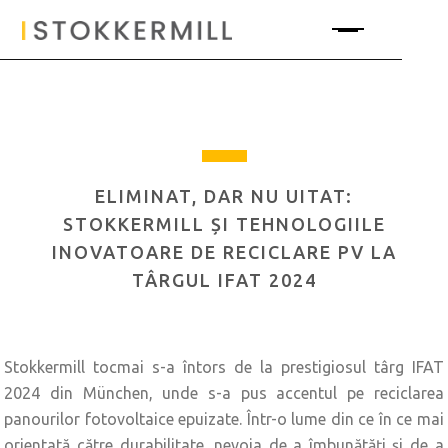
ELIMINAT, DAR NU UITAT:
STOKKERMILL ȘI TEHNOLOGIILE
INOVATOARE DE RECICLARE PV LA
TÂRGUL IFAT 2024
Stokkermill tocmai s-a întors de la prestigiosul târg IFAT
2024 din München, unde s-a pus accentul pe reciclarea
panourilor fotovoltaice epuizate. Într-o lume din ce în ce mai
orientată către durabilitate, nevoia de a îmbunătăți și de a