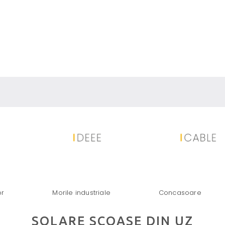
NOURILOR FOTOVOLTAICE: SOLUȚ
or
Morile industriale
Concasoare
| STOKKERMILL PENTRU PRELUCR
SOLARE SCOASE DIN UZ