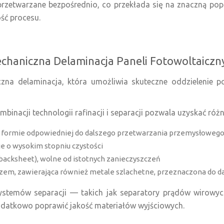
rzetwarzane bezpośrednio, co przekłada się na znaczną pop
ść procesu.
chaniczna Delaminacja Paneli Fotowoltaiczn
czna delaminacja, która umożliwia skuteczne oddzielenie 
binacji technologii rafinacji i separacji pozwala uzyskać różn
 formie odpowiedniej do dalszego przetwarzania przemysłoweg
je o wysokim stopniu czystości
backsheet), wolne od istotnych zanieczyszczeń
krzem, zawierająca również metale szlachetne, przeznaczona do 
stemów separacji — takich jak separatory prądów wirowych
atkowo poprawić jakość materiałów wyjściowych.