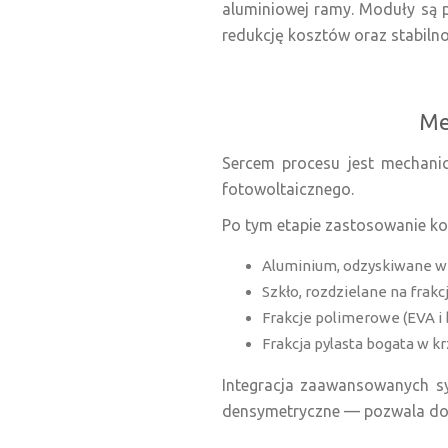
aluminiowej ramy. Moduły są p
redukcję kosztów oraz stabilno
Me
Sercem procesu jest mechani
fotowoltaicznego.
Po tym etapie zastosowanie kom
Aluminium, odzyskiwane w
Szkło, rozdzielane na frakc
Frakcje polimerowe (EVA i 
Frakcja pylasta bogata w 
Integracja zaawansowanych sy
densymetryczne — pozwala dod