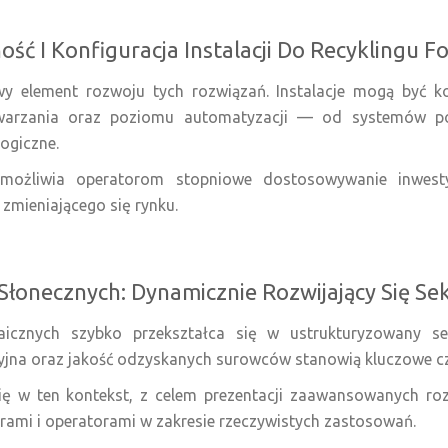
ść I Konfiguracja Instalacji Do Recyklingu F
wy element rozwoju tych rozwiązań. Instalacje mogą być k
warzania oraz poziomu automatyzacji — od systemów p
ogiczne.
 umożliwia operatorom stopniowe dostosowywanie inwes
zmieniającego się rynku.
 Słonecznych: Dynamicznie Rozwijający Się S
aicznych szybko przekształca się w ustrukturyzowany s
yjna oraz jakość odzyskanych surowców stanowią kluczowe cz
ię w ten kontekst, z celem prezentacji zaawansowanych ro
ami i operatorami w zakresie rzeczywistych zastosowań.