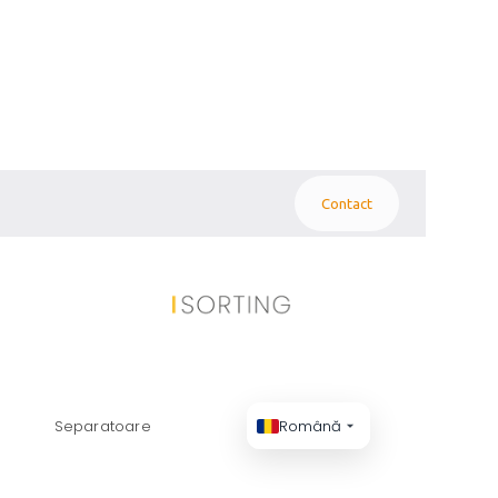
Contact
II INDUSTRIALE
Separatoare
Română
AREA MODULELOR