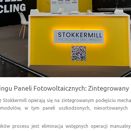
lingu Paneli Fotowoltaicznych: Zintegrowan
 Stokkermill opierają się na zintegrowanym podejściu mec
h modułów, w tym paneli uszkodzonych, niesortowanych
ków procesu jest eliminacja wstępnych operacji manualny