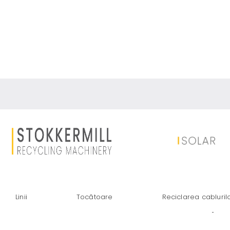
RECICLAREA PA
Linii
Tocătoare
Reciclarea cabluril
LA IFAT 2026 