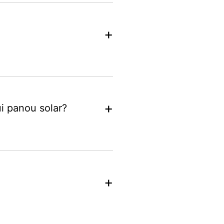
+
+
ui panou solar?
+