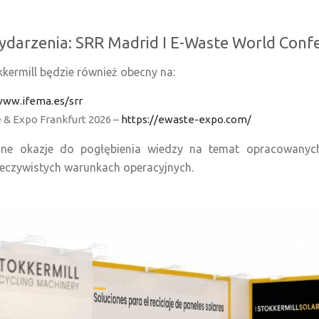
darzenia: SRR Madrid I E-Waste World Confe
kermill będzie również obecny na:
www.ifema.es/srr
& Expo Frankfurt 2026 –
https://ewaste-expo.com/
jne okazje do pogłębienia wiedzy na temat opracowanyc
eczywistych warunkach operacyjnych.