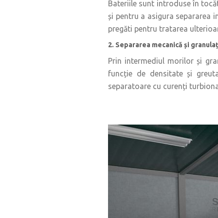
Bateriile sunt introduse în toc
și pentru a asigura separarea in
pregăti pentru tratarea ulterioa
2. Separarea mecanică și granulaț
Prin intermediul morilor și gra
funcție de densitate și greut
separatoare cu curenți turbionar