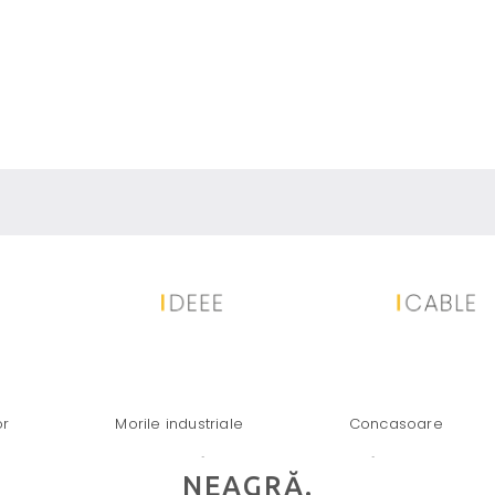
RECUPERAREA BATERIILOR: TEH
or
Morile industriale
Concasoare
PLASTICULUI, ALUMINIU, A CUPR
NEAGRĂ.