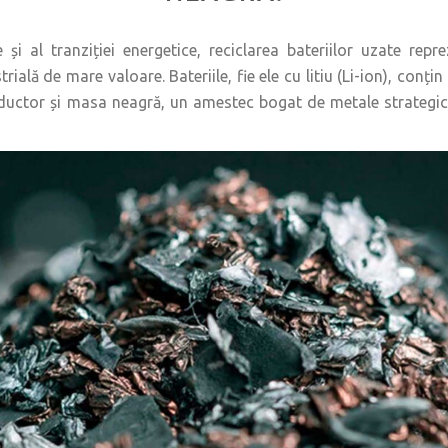
e și al tranziției energetice, reciclarea bateriilor uzate rep
trială de mare valoare. Bateriile, fie ele cu litiu (Li-ion), c
nductor și masa neagră, un amestec bogat de metale strategice, i