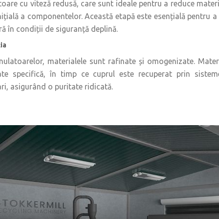
ătoare cu viteză redusă, care sunt ideale pentru a reduce mater
ițială a componentelor. Această etapă este esențială pentru a el
ră în condiții de siguranță deplină.
ia
nulatoarelor, materialele sunt rafinate și omogenizate. Mater
ate specifică, în timp ce cuprul este recuperat prin sisteme
i, asigurând o puritate ridicată.