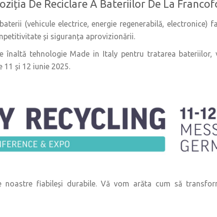
oziția De Reciclare A Bateriilor De La Francof
baterii (vehicule electrice, energie regenerabilă, electronice) 
mpetitivitate și siguranța aprovizionării.
de înaltă tehnologie Made in Italy pentru tratarea bateriilor
 11 și 12 iunie 2025.
ile noastre fiabileși durabile. Vă vom arăta cum să transform