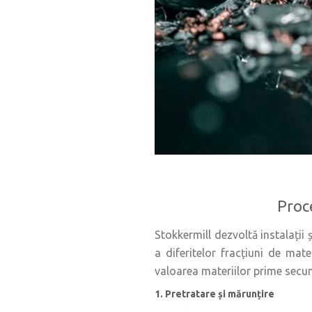
Proce
Stokkermill dezvoltă instalații 
a diferitelor fracțiuni de mat
valoarea materiilor prime secu
1. Pretratare și mărunțire