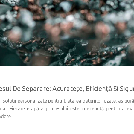
sul De Separare: Acuratețe, Eficiență Și Sig
și soluții personalizate pentru tratarea bateriilor uzate, asigur
erial. Fiecare etapă a procesului este concepută pentru a m
ndare.