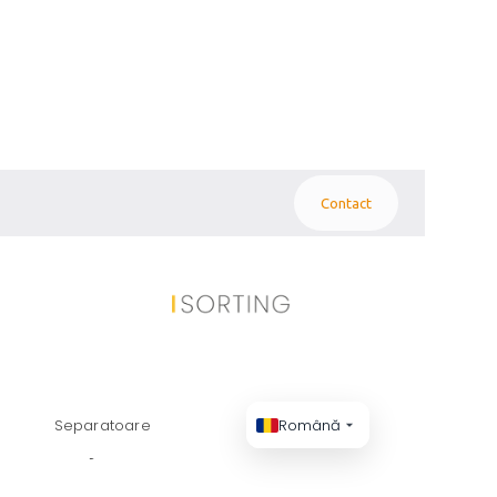
Contact
NOLOGII PENTRU
Separatoare
Română
ULUI ȘI A MASEI