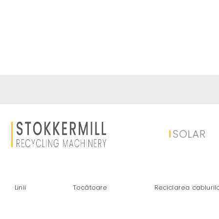
SEPARAREA ȘI 
Linii
Tocătoare
Reciclarea cabluril
VALORIFICAREA 