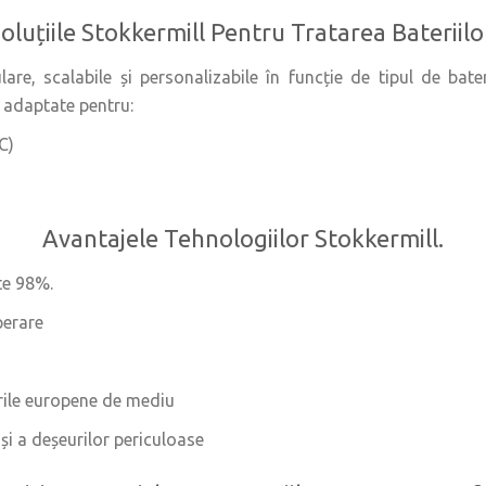
oluțiile Stokkermill Pentru Tratarea Bateriilo
are, scalabile și personalizabile în funcție de tipul de bate
i adaptate pentru:
MC)
Avantajele Tehnologiilor Stokkermill.
te 98%.
perare
rile europene de mediu
și a deșeurilor periculoase