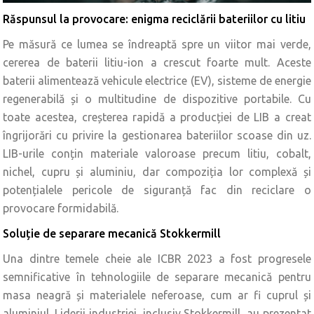
Răspunsul la provocare: enigma reciclării bateriilor cu litiu
Pe măsură ce lumea se îndreaptă spre un viitor mai verde,
cererea de baterii litiu-ion a crescut foarte mult. Aceste
baterii alimentează vehicule electrice (EV), sisteme de energie
regenerabilă și o multitudine de dispozitive portabile. Cu
toate acestea, creșterea rapidă a producției de LIB a creat
îngrijorări cu privire la gestionarea bateriilor scoase din uz.
LIB-urile conțin materiale valoroase precum litiu, cobalt,
nichel, cupru și aluminiu, dar compoziția lor complexă și
potențialele pericole de siguranță fac din reciclare o
provocare formidabilă.
Soluție de separare mecanică Stokkermill
Una dintre temele cheie ale ICBR 2023 a fost progresele
semnificative în tehnologiile de separare mecanică pentru
masa neagră și materialele neferoase, cum ar fi cuprul și
aluminiul. Liderii industriei, inclusiv Stokkermill, au prezentat