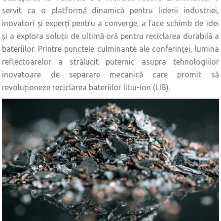
servit ca o platformă dinamică pentru liderii industriei,
inovatori și experți pentru a converge, a face schimb de idei
și a explora soluții de ultimă oră pentru reciclarea durabilă a
bateriilor. Printre punctele culminante ale conferinței, lumina
reflectoarelor a strălucit puternic asupra tehnologiilor
inovatoare de separare mecanică care promit să
revoluționeze reciclarea bateriilor litiu-ion (LIB).