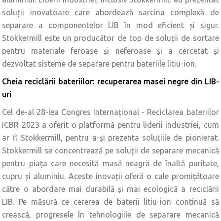
soluții inovatoare care abordează sarcina complexă de
separare a componentelor LIB în mod eficient și sigur.
Stokkermill este un producător de top de soluții de sortare
pentru materiale feroase și neferoase și a cercetat și
dezvoltat sisteme de separare pentru bateriile litiu-ion.
Cheia reciclării bateriilor: recuperarea masei negre din LIB-
uri
Cel de-al 28-lea Congres Internațional - Reciclarea bateriilor
ICBR 2023 a oferit o platformă pentru liderii industriei, cum
ar fi Stokkermill, pentru a-și prezenta soluțiile de pionierat.
Stokkermill se concentrează pe soluții de separare mecanică
pentru piața care necesită masă neagră de înaltă puritate,
cupru și aluminiu. Aceste inovații oferă o cale promițătoare
către o abordare mai durabilă și mai ecologică a reciclării
LIB. Pe măsură ce cererea de baterii litiu-ion continuă să
crească, progresele în tehnologiile de separare mecanică