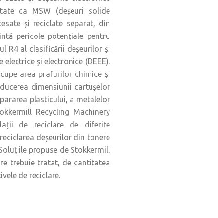
atate ca MSW (deșeuri solide
esate și reciclate separat, din
intă pericole potențiale pentru
l R4 al clasificării deșeurilor și
electrice și electronice (DEEE).
ecuperarea prafurilor chimice și
reducerea dimensiunii cartușelor
epararea plasticului, a metalelor
tokkermill Recycling Machinery
lații de reciclare de diferite
reciclarea deșeurilor din tonere
Soluțiile propuse de Stokkermill
re trebuie tratat, de cantitatea
ivele de reciclare.