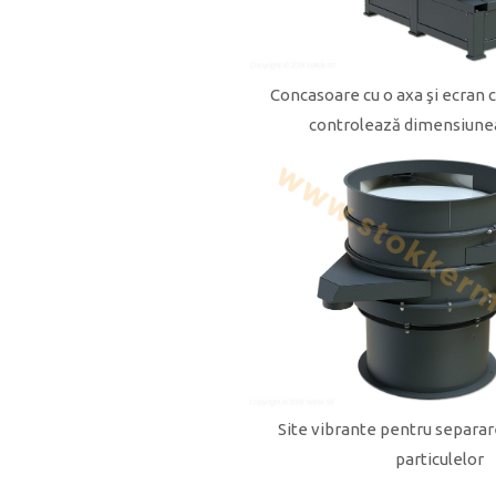
Concasoare cu o axa şi ecran c
controlează dimensiunea
Site vibrante pentru separare
particulelor