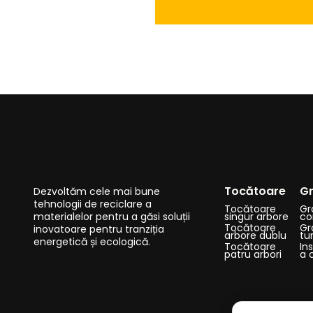
Tocătoare
Gr
Dezvoltăm cele mai bune
tehnologii de reciclare a
Tocătoare
Gr
materialelor pentru a găsi soluții
singur arbore
co
Tocătoare
Gr
inovatoare pentru tranziția
arbore dublu
tu
energetică și ecologică.
Tocătoare
Ins
patru arbori
a 