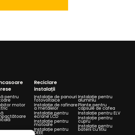
ncasoare
Reciclare
prese
instalații
să pentru
Instalație de panouri
Instalație pentru
oare
fotovoltaice
aluminiu
obitor motor
Instalație de rafinare
Plante pentru
tric
a metalelor
capsule de cafea
să
Instalație pentru
Instalație pentru ELV
pactătoare
ecrane LCD
Instalație pentru
ticală
Instalație pentru
cupru
motoare
Instalație pentru
Instalație pentru
baterii cu litiu
DEEE