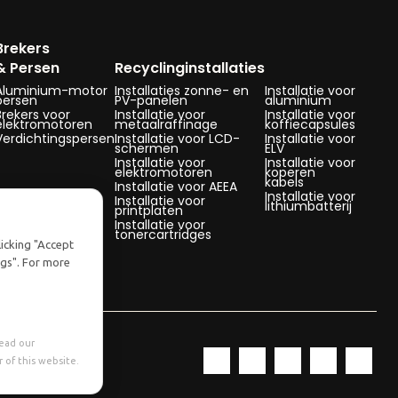
Brekers
& Persen
Recyclinginstallaties
Aluminium-motor
Installaties zonne- en
Installatie voor
persen
PV-panelen
aluminium
Brekers voor
Installatie voor
Installatie voor
elektromotoren
metaalraffinage
koffiecapsules
Verdichtingspersen
Installatie voor LCD-
Installatie voor
schermen
ELV
Installatie voor
Installatie voor
elektromotoren
koperen
kabels
Installatie voor AEEA
Installatie voor
Installatie voor
lithiumbatterij
printplaten
Installatie voor
tonercartridges
licking "Accept
ngs". For more
Read our
 of this website.