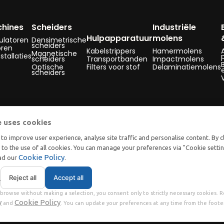
hines
Scheiders
Industriële
Hulpapparatuur
molens
latoren
Densimetrische
scheiders
oren
Kabelstrippers
Hamermolens
Magnetische
stallaties
scheiders
Transportbanden
Impactmolens
Optische
Filters voor stof
Delaminatiemolens
scheiders
e uses cookies
to improve user experience, analyse site traffic and personalise content. By c
t to the use of all cookies. You can manage your preferences via "Cookie setti
Cookie Policy
ead our
.
Reject all
Accept all
s
browse without making a selection, you consent only to strictly necessary cookies. 
y
Cookie Policy
and
. You can update your preferences at any time from the footer
ms