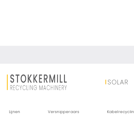
Monohydrogeen
Een-assige shredde
Lijnen
Versnipperaars
Kabelrecycli
Een-assige shredder hydraulische oplossing