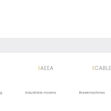
r hydraulische | CSR-H
ng
Industriële molens
Breekmachines
 voor de eerste reductie en verwerking van industrieel af