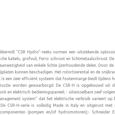
kkermill "CSR Hydro"-reeks vormen een uitstekende oplossi
rische kabels, grofvuil, Ferro schroot en lichtmetaalschroot.
anwezigheid van enkele lichte ijzerhoudende delen. Door de h
platen kunnen beschadigen. Het rotortoerental en de snijkra
is een zeer efficiënt systeem dat foutenmarge biedt tijdens h
nstructie worden gewaarborgd. De CSR-H is opgebouwd uit d
unit en elektrisch bedieningspaneel; - uitwisselbare zeef volge
nagement system” dat het elektrische verbruik varieert op
. De CSR-H-serie is volledig Made in Italy en uitgerust me
componenten (pompen en/of hydromotoren);- Schneider El