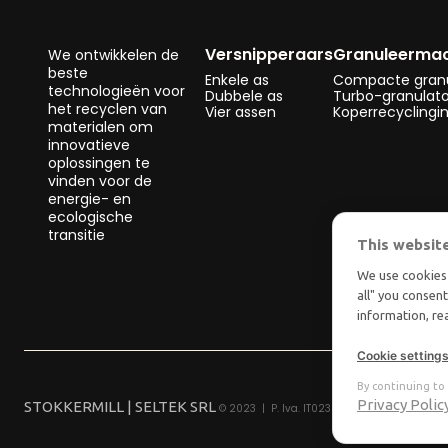
Versnipperaars
Granuleermac
We ontwikkelen de
beste
Enkele as
Compacte granu
technologieën voor
Dubbele as
Turbo-granulat
het recyclen van
Vier assen
Koperrecyclingin
materialen om
innovatieve
oplossingen te
vinden voor de
energie- en
ecologische
transitie
This websit
We use cookies 
all" you consen
information, r
Cookie setting
By continuing to 
Privacy Polic
STOKKERMILL | SELTEK SRL
© 2023 | P. Iva. IT02360630301 |
|
Privacy
Ter