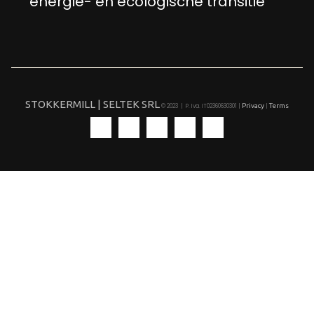
energie- en ecologische transitie
STOKKERMILL | SELTEK SRL
Privacy
Terms
© 2023 | P. Iva. IT02360630301 |
|