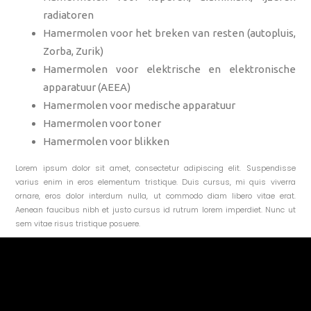
radiatoren
Hamermolen voor het breken van resten (autopluis,
Zorba, Zurik)
Hamermolen voor elektrische en elektronische
apparatuur (AEEA)
Hamermolen voor medische apparatuur
Hamermolen voor toner
Hamermolen voor blikken
Lorem ipsum dolor sit amet, consectetur adipiscing elit. Suspendisse
varius enim in eros elementum tristique. Duis cursus, mi quis viverra
ornare, eros dolor interdum nulla, ut commodo diam libero vitae erat.
Aenean faucibus nibh et justo cursus id rutrum lorem imperdiet. Nunc ut
sem vitae risus tristique posuere.