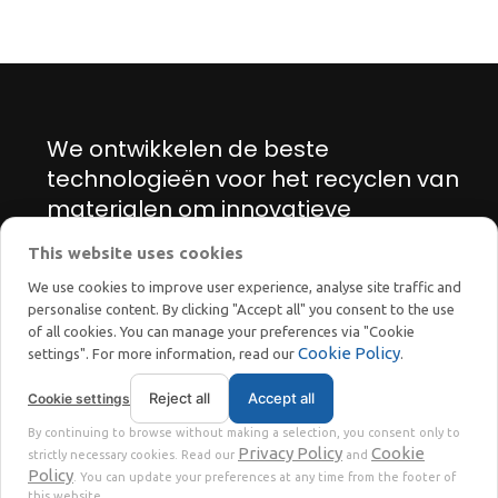
We ontwikkelen de beste
technologieën voor het recyclen van
materialen om innovatieve
oplossingen te vinden voor de
This website uses cookies
energie- en ecologische transitie
We use cookies to improve user experience, analyse site traffic and
personalise content. By clicking "Accept all" you consent to the use
of all cookies. You can manage your preferences via "Cookie
Cookie Policy
settings". For more information, read our
.
Reject all
Accept all
Cookie settings
STOKKERMILL | SELTEK SRL
By continuing to browse without making a selection, you consent only to
Privacy
Terms
© 2023 | P. Iva. IT02360630301 |
|
Privacy Policy
Cookie
strictly necessary cookies. Read our
and
Policy
. You can update your preferences at any time from the footer of
this website.