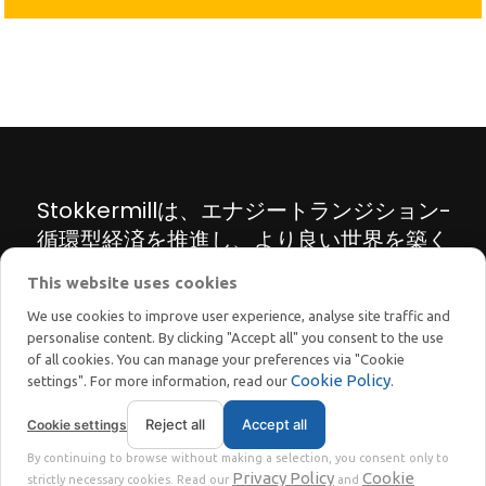
Stokkermillは、エナジートランジション-
循環型経済を推進し、より良い世界を築く
ため、リサイクル機械・プラントの革新的
This website uses cookies
なソリューションを提案しています。
We use cookies to improve user experience, analyse site traffic and
personalise content. By clicking "Accept all" you consent to the use
of all cookies. You can manage your preferences via "Cookie
Cookie Policy
settings". For more information, read our
.
Reject all
Accept all
Cookie settings
STOKKERMILL | SELTEK SRL
By continuing to browse without making a selection, you consent only to
Privacy
Terms
© 2023 | VAT番号 IT02360630301 |
|
Privacy Policy
Cookie
strictly necessary cookies. Read our
and