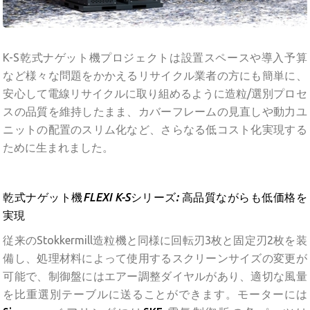
K-S乾式ナゲット機プロジェクトは設置スペースや導入予算
など様々な問題をかかえるリサイクル業者の方にも簡単に、
安心して電線リサイクルに取り組めるように造粒/選別プロセ
スの品質を維持したまま、カバーフレームの見直しや動力ユ
ニットの配置のスリム化など、さらなる低コスト化実現する
ために生まれました。
乾式ナゲット機
FLEXI K-S
シリーズ
:
高品質ながらも低価格を
実現
従来のStokkermill造粒機と同様に回転刃3枚と固定刃2枚を装
備し、処理材料によって使用するスクリーンサイズの変更が
可能で、制御盤にはエアー調整ダイヤルがあり、適切な風量
を比重選別テーブルに送ることができます。モーターには