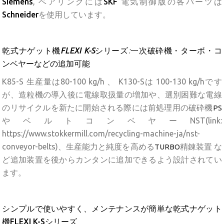
Siemens
, ベアリングには
SKF
電気制御版の各パーツは
Schneider
を使用しています。
乾式ナゲット機
FLEXI K-S
シリーズ
:
一次破砕機・ターボ・コ
ンベヤーなどの追加可能
K85-S 生産量は80-100 kg/h 、 K130-Sは 100-130 kg/hです
が、造粒機の導入後に電線取扱量の増加や、選別困難な電線
のリサイクルを新たに開始される際には前処理用の破砕機
PS
やベルトコンベヤーNST(link:
https://www.stokkermill.com/recycling-machine-ja/nst-
conveyor-belts)、生産能力と純度を高める
精錬装置
な
TURBO
ど追加装置を後からカンタンに追加できるよう設計されてい
ます。
シンプルで使いやすく、メンテナンスが簡単な乾式ナゲット
機FLEXI K-Sシリーズ