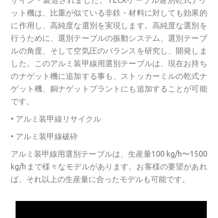
ット機は、比重が似ている非鉄・材料に対しても効果的
に作用し、高純度な選別を実現します。高純度な選別を
行うために、選別テーブルの振動システム、選別テーブ
ルの角度、そして空気圧のバランスを研究し、開発しま
した。このアルミ装甲線用選別テーブルは、現在お持ち
のナゲット機に追加する事も、ストッカーミルの乾式ナ
ゲット機、銅ナゲットプラントにも追加することが可能
です。
• アルミ装甲線リサイクル
• アルミ装甲線破砕
アルミ装甲線用選別テーブルは、生産量100 kg/h〜1500
kg/hまで様々なモデルがあります。お客様の要望があれ
ば、それ以上の生産量に合ったモデルも可能です。